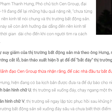
Phạm Thanh Hưng, Phó chủ tịch Cen Group, đại
-19 đang để lại những hậu quả nặng nề, "chưa từng
i nền kinh tế nói chung và thị trường bất động sản.
 này sẽ còn ảnh hưởng dai dẳng đến nền kinh tế
thời gian dài cho đến khi con người tìm ra cách
.
sự suy giảm của thị trường bất động sản mà theo ông Hưng, 
ướng cắt lỗ, bán tháo xuất hiện ồ ạt để để "bắt đáy" thị trườn
 lãnh đạo Cen Group thừa nhận rằng, để các nhà đầu tư bắt đư
ưng, hiện đang có ba kịch bản được đưa ra để dự báo cho nền
ch bản hình chữ U
, thị trường sẽ xuống đáy, chạy ngang một thờ
ản hình chữ V
, thị trường sẽ ngay lập tức phục hồi sau khủng
ị trường bất động sản sẽ xuống đáy sâu và chưa biết thời điểm