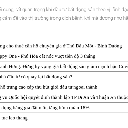
i cùng, rất quan trọng khi đầu tư bất động sản theo vị lãnh đạ
 cảm để vào thị trường trong dịch bệnh, khi mà dường như hầ
ăng cho thuê căn hộ chuyên gia ở Thủ Dầu Một - Bình Dương
py One - Phú Hòa cất nóc vượt tiến độ 3 tháng
anh Hưng: Đừng hy vọng giá bất động sản giảm mạnh hậu Cov
nhà đầu tư có quay lại bất động sản?
hộ trung cao cấp thu hút giới đầu tư ngoại thành
 vụ Quốc hội quyết định thành lập TP Dĩ An và Thuận An thuộc
 dụng bảng giá đất mới, tăng bình quân 18%
 tục leo thang