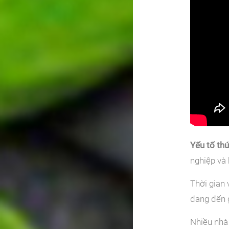
Yếu tố thứ
nghiệp và 
Thời gian 
đang đến g
Nhiều nhà 