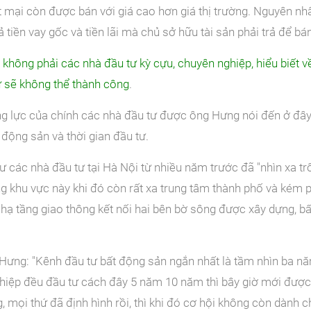
 mại còn được bán với giá cao hơn giá thị trường. Nguyên nh
 tiền vay gốc và tiền lãi mà chủ sở hữu tài sản phải trả để bán
u không phải các nhà đầu tư kỳ cựu, chuyên nghiệp, hiểu biết về
ư sẽ không thể thành công
.
ng lực của chính các nhà đầu tư được ông Hưng nói đến ở đây
 động sản và thời gian đầu tư.
 các nhà đầu tư tại Hà Nội từ nhiều năm trước đã "nhìn xa tr
 khu vực này khi đó còn rất xa trung tâm thành phố và kém phá
 hạ tầng giao thông kết nối hai bên bờ sông được xây dựng, bấ
Hưng: "Kênh đầu tư bất động sản ngắn nhất là tầm nhìn ba nă
iệp đều đầu tư cách đây 5 năm 10 năm thì bây giờ mới được h
g, mọi thứ đã định hình rồi, thì khi đó cơ hội không còn dành 