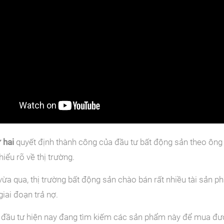
 hai
quyết định thành công của đầu tư bất động sản theo ông 
hiểu rõ về thị trường.
vừa qua, thị trường bất động sản chào bán rất nhiều tài sản p
iai đoạn trả nợ.
đầu tư hiện nay đang tìm kiếm các sản phẩm này để mua được 