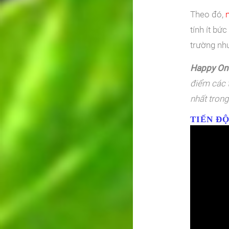
Theo đó,
tính ít bứ
trường nh
Happy On
điểm các t
nhất tron
TIẾN Đ