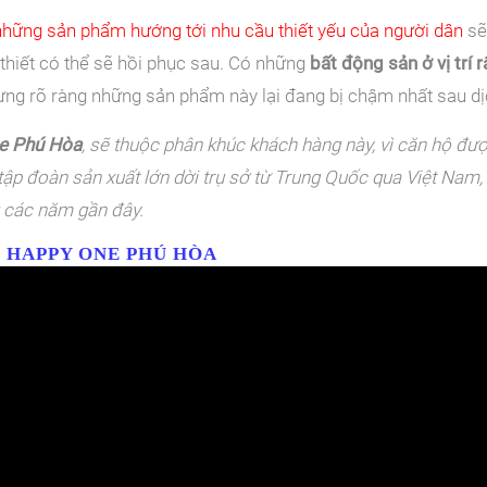
những sản phẩm hướng tới nhu cầu thiết yếu của người dân
sẽ
c thiết có thể sẽ hồi phục sau. Có những
bất động sản ở vị trí 
ưng rõ ràng những sản phẩm này lại đang bị chậm nhất sau dị
e Phú Hòa
, sẽ thuộc phân khúc khách hàng này, vì căn hộ đư
ập đoàn sản xuất lớn dời trụ sở từ Trung Quốc qua Việt Nam,
g các năm gần đây.
Ộ HAPPY ONE PHÚ HÒA