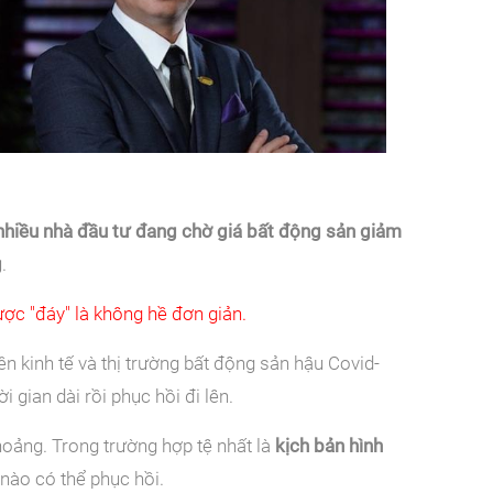
nhiều nhà đầu tư đang chờ giá bất động sản giảm
g
.
ợc "đáy" là không hề đơn giản.
 kinh tế và thị trường bất động sản hậu Covid-
i gian dài rồi phục hồi đi lên.
 hoảng. Trong trường hợp tệ nhất là
kịch bản hình
 nào có thể phục hồi.