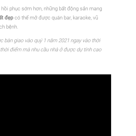
 hồi phục sớm hơn, những bất động sản mang
rất đẹp
có thể mở được quán bar, karaoke, vũ
ch bệnh.
ợc bàn giao vào quý 1 năm 2021 ngay vào thời
 thời điểm mà nhu cầu nhà ở được dự tính cao