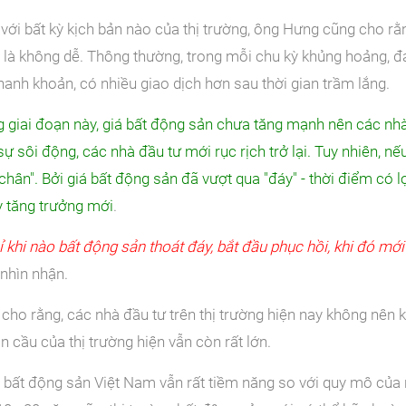
 với bất kỳ kịch bản nào của thị trường, ông Hưng cũng cho rằ
 là không dễ. Thông thường, trong mỗi chu kỳ khủng hoảng, đá
thanh khoản, có nhiều giao dịch hơn sau thời gian trầm lắng.
g giai đoạn này, giá bất động sản chưa tăng mạnh nên các nh
sự sôi động, các nhà đầu tư mới rục rịch trở lại. Tuy nhiên, n
hân". Bởi giá bất động sản đã vượt qua "đáy" - thời điểm có 
ỳ tăng trưởng mới
.
ỉ khi nào bất động sản thoát đáy, bắt đầu phục hồi, khi đó mới
nhìn nhận.
cho rằng, các nhà đầu tư trên thị trường hiện nay không nên
n cầu của thị trường hiện vẫn còn rất lớn.
 bất động sản Việt Nam vẫn rất tiềm năng so với quy mô của 