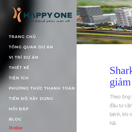
TRANG CHỦ
TỔNG QUAN DỰ ÁN
VỊ TRÍ DỰ ÁN
Shar
THIẾT KẾ
TIỆN ÍCH
giảm
PHƯƠNG THỨC THANH TOÁN
Theo ông 
TIẾN ĐỘ XÂY DỰNG
đầu tư cần
HỎI ĐÁP
bệnh, khi
BLOG
hãi.
Hotline