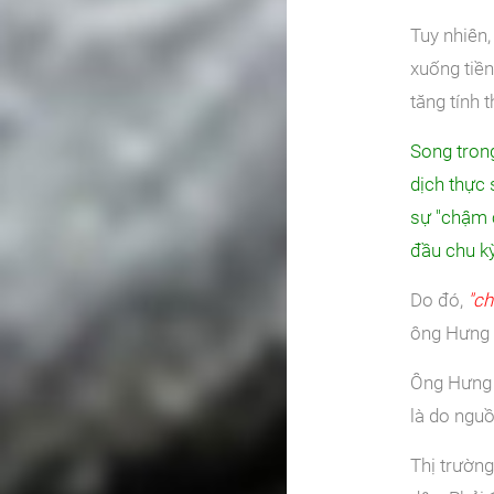
Tuy nhiên,
xuống tiền
tăng tính 
Song tron
dịch thực 
sự "chậm c
đầu chu k
Do đó,
"ch
ông Hưng 
Ông Hưng 
là do nguồ
Thị trường