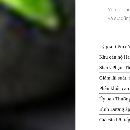
Yếu tố cuố
và sự dũng
Lý giải tiềm n
Khu căn hộ Hap
Shark Phạm Th
Giảm lãi suất, 
Phân khúc căn 
Ủy ban Thường
Bình Dương áp
Giá căn hộ tiếp