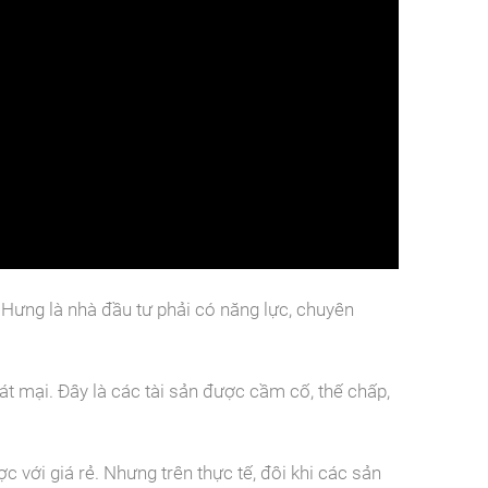
Hưng là nhà đầu tư phải có năng lực, chuyên
hát mại. Đây là các tài sản được cầm cố, thế chấp,
với giá rẻ. Nhưng trên thực tế, đôi khi các sản