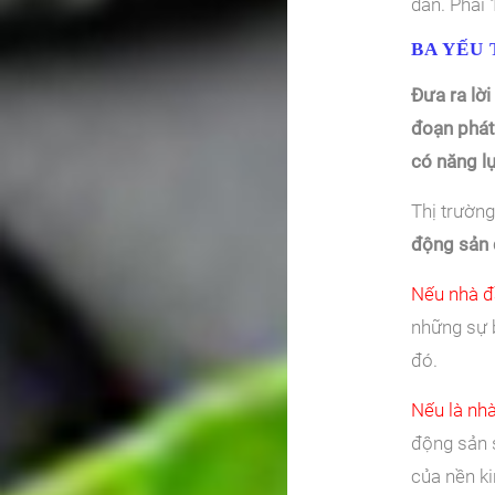
dân. Phải 
BA YẾU
Đưa ra lời
đoạn phát 
có năng lự
Thị trườn
động sản 
Nếu nhà đ
những sự b
đó.
Nếu là nh
động sản 
của nền ki