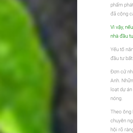
phẩm phát
đã cộng cả
Vì vậy, nế
nhà đầu t
Yếu tố nă
đầu tư bất
Đơn cử như
Anh. Những
loạt dự án
nóng.
Theo ông 
chuyên ngh
hội rõ ràn