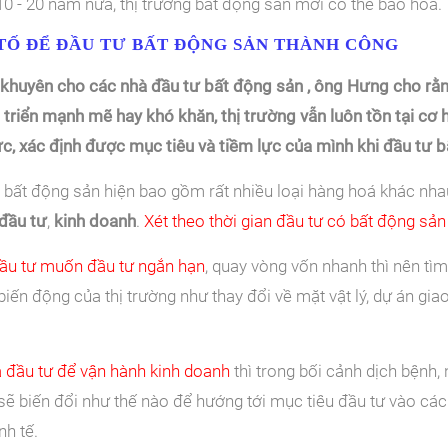
10 - 20 năm nữa, thị trường bất động sản mới có thể bão hoà.
 TỐ ĐỂ ĐẦU TƯ BẤT ĐỘNG SẢN THÀNH CÔNG
 khuyên cho các nhà đầu tư bất động sản , ông Hưng cho rằng
triển mạnh mẽ hay khó khăn, thị trường vẫn luôn tồn tại cơ h
c, xác định được mục tiêu và tiềm lực của mình khi đầu tư b
g bất động sản hiện bao gồm rất nhiều loại hàng hoá khác nh
đầu tư
,
kinh doanh
.
Xét theo thời gian đầu tư có bất động sản 
ầu tư muốn đầu tư ngắn hạn
, quay vòng vốn nhanh thì nên tì
iến động của thị trường như thay đổi về mặt vật lý, dự án gi
à đầu tư để vận hành kinh doanh
thì trong bối cảnh dịch bệnh,
sẽ biến đổi như thế nào để hướng tới mục tiêu đầu tư vào c
nh tế.