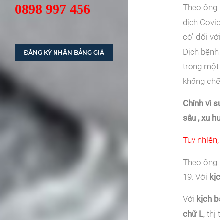
0898 997 456
Theo ông 
dịch Covid
có" đối vớ
Dịch bệnh
ĐĂNG KÝ NHẬN BẢNG GIÁ
trong một 
khống chế
Chính vì 
sâu , xu h
Tuy nhiên,
Theo ông H
19. Với
kị
Với
kịch b
chữ L
, th